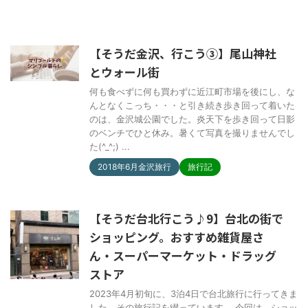
【そうだ金沢、行こう③】尾山神社
とウォール街
何も食べずに何も買わずに近江町市場を後にし、な
んとなくこっち・・・と引き続き歩き回って着いた
のは、金沢城公園でした。炎天下を歩き回って日影
のベンチでひと休み。暑くて写真を撮りませんでし
た(^_^;) ...
2018年6月金沢旅行
旅行記
【そうだ台北行こう♪9】台北の街で
ショッピング。おすすめ雑貨屋さ
ん・スーパーマーケット・ドラッグ
ストア
2023年4月初旬に、3泊4日で台北旅行に行ってきま
した。その旅行記を綴っています。 今回は、ショッ