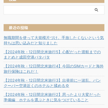
最近の投稿
無職期間を使って大規模片づけ。手放したくないという気
持ちは思い込みだと知りました
【2024年秋・12日間北米旅行5】心配だった渡航までの
まとめと成田空港バタバタ
【2024年秋・12日間北米旅行4】今回のSIMカードと海外
旅行保険はこれだ！
【2024年秋・12日間北米旅行3】出発前に一波乱。バン
クーバー空港近くのホテルと揉める💢
【2024年秋・12日間北米旅行2】思ったより大変だった
準備編 ホテルを選ぶときに気をつけていること