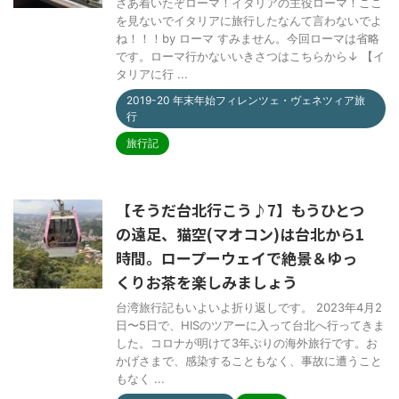
さあ着いたぞローマ！イタリアの主役ローマ！ここ
を見ないでイタリアに旅行したなんて言わないでよ
ね！！！by ローマ すみません。今回ローマは省略
です。ローマ行かないいきさつはこちらから↓ 【イ
タリアに行 ...
2019-20 年末年始フィレンツェ・ヴェネツィア旅
行
旅行記
【そうだ台北行こう♪7】もうひとつ
の遠足、猫空(マオコン)は台北から1
時間。ロープーウェイで絶景＆ゆっ
くりお茶を楽しみましょう
台湾旅行記もいよいよ折り返しです。 2023年4月2
日〜5日で、HISのツアーに入って台北へ行ってきま
した。コロナが明けて3年ぶりの海外旅行です。お
かげさまで、感染することもなく、事故に遭うこと
もなく ...