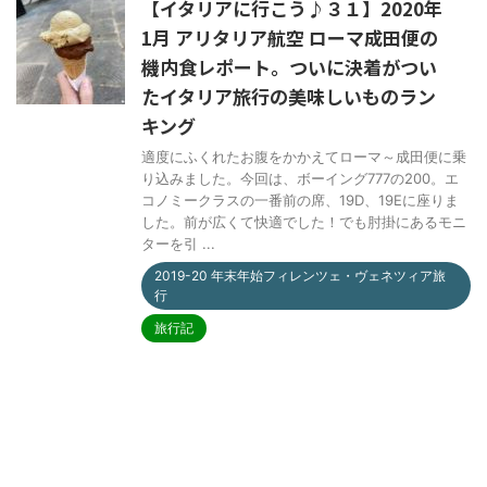
【イタリアに行こう♪３１】2020年
1月 アリタリア航空 ローマ成田便の
機内食レポート。ついに決着がつい
たイタリア旅行の美味しいものラン
キング
適度にふくれたお腹をかかえてローマ～成田便に乗
り込みました。今回は、ボーイング777の200。エ
コノミークラスの一番前の席、19D、19Eに座りま
した。前が広くて快適でした！でも肘掛にあるモニ
ターを引 ...
2019-20 年末年始フィレンツェ・ヴェネツィア旅
行
旅行記