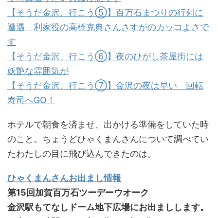
【そうだ金沢、行こう⑤】百万石まつりの行列に
遭遇 利家役の高橋克典さんさすがのカッコよさで
す
【そうだ金沢、行こう⑥】夜のひがし茶屋街には
妖艶な雰囲気が
【そうだ金沢、行こう⑦】金沢の夜は早い 回転
寿司へGO！
ホテルで朝食を済ませ、出かける準備をしていた時
のこと。ちょうどひゃくまんさんについて調べてい
たわたしの目に飛び込んできたのは。
ひゃくまんさんお出まし情報
第15回加賀百万石ツーデーウオーク
金沢駅もてなしドーム地下広場にお出ましします。