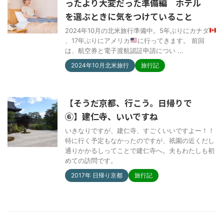
ったより大変だった準備編 ホテル
を選ぶときに気をつけていること
2024年10月の北米旅行準備中。5年ぶりにカナダ
、17年ぶりにアメリカ
に行ってきます。 前回
は、航空券と電子渡航認証申請につい ...
2024年10月北米旅行
旅行記
【そうだ京都、行こう。日帰りで
⑥】建仁寺、いいですね
いきなりですが、建仁寺、すごくいいですよー！！
特に行く予定もなかったのですが、祇園の近くだし
通りかかるしってことで建仁寺へ。夫もわたしも初
めての訪問です。
2017年 日帰り京都
旅行記