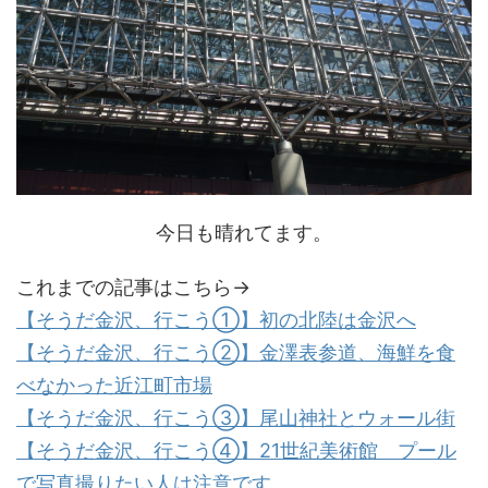
今日も晴れてます。
これまでの記事はこちら→
【そうだ金沢、行こう①】初の北陸は金沢へ
【そうだ金沢、行こう②】金澤表参道、海鮮を食
べなかった近江町市場
【そうだ金沢、行こう③】尾山神社とウォール街
【そうだ金沢、行こう④】21世紀美術館 プール
で写真撮りたい人は注意です