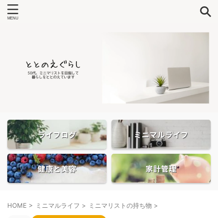
ライフログ
ミニマルライフ
健康と美容
家計管理
HOME
>
ミニマルライフ
>
ミニマリストの持ち物
>